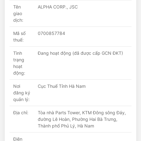
Tên
ALPHA CORP., JSC
giao
dịch:
Mã số
0700857784
thuế:
Tình
Đang hoạt động (đã được cấp GCN ĐKT)
trạng
hoạt
động:
Nơi
Cục Thuế Tỉnh Hà Nam
đăng ký
quản lý:
Địa chỉ:
Tòa nhà Parts Tower, KTM Đông sông Đáy,
đường Lê Hoàn, Phường Hai Bà Trưng,
Thành phố Phủ Lý, Hà Nam
Điện