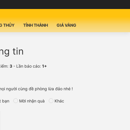
G THỦY
TỈNH THÀNH
GIÁ VÀNG
ng tin
kiếm:
3
- Lần báo cáo:
1+
mọi người cùng đề phòng lừa đảo nhé !
t bạn
Mời nhận quà
Khác