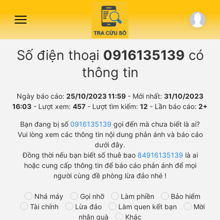
Số điện thoại
0916135139
có
thông tin
Ngày báo cáo:
25/10/2023 11:59
- Mới nhất:
31/10/2023
16:03
- Lượt xem:
457
- Lượt tìm kiếm:
12
- Lần báo cáo:
2+
Bạn đang bị số
0916135139
gọi đến mà chưa biết là ai?
Vui lòng xem các thông tin nội dung phản ánh và báo cáo
dưới đây.
Đồng thời nếu bạn biết số thuê bao
84916135139
là ai
hoặc cung cấp thông tin để báo cáo phản ánh để mọi
người cùng đề phòng lừa đảo nhé !
Nhá máy
Gọi nhỡ
Làm phiền
Bảo hiểm
Tài chính
Lừa đảo
Làm quen kết bạn
Mời
nhận quà
Khác