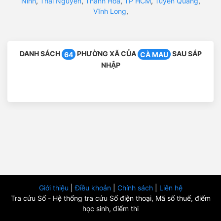
Ninh
,
Thái Nguyên
,
Thanh Hóa
,
TP HCM
,
Tuyên Quang
,
Vĩnh Long
,
DANH SÁCH
PHƯỜNG XÃ CỦA
SAU SÁP
64
CÀ MAU
NHẬP
Giới thiệu
|
Điều khoản
|
Chính sách
|
Liên hệ
Tra cứu Số - Hệ thống tra cứu Số điện thoại, Mã số thuế, điểm
học sinh, điểm thi