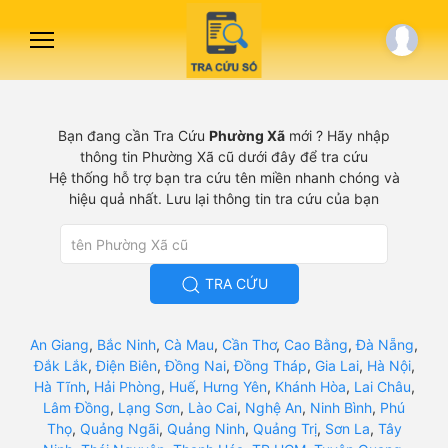
Bạn đang cần Tra Cứu
Phường Xã
mới ? Hãy nhập
thông tin Phường Xã cũ dưới đây để tra cứu
Hệ thống hỗ trợ bạn tra cứu tên miền nhanh chóng và
hiệu quả nhất. Lưu lại thông tin tra cứu của bạn
TRA CỨU
An Giang
,
Bắc Ninh
,
Cà Mau
,
Cần Thơ
,
Cao Bằng
,
Đà Nẵng
,
Đắk Lắk
,
Điện Biên
,
Đồng Nai
,
Đồng Tháp
,
Gia Lai
,
Hà Nội
,
Hà Tĩnh
,
Hải Phòng
,
Huế
,
Hưng Yên
,
Khánh Hòa
,
Lai Châu
,
Lâm Đồng
,
Lạng Sơn
,
Lào Cai
,
Nghệ An
,
Ninh Bình
,
Phú
Thọ
,
Quảng Ngãi
,
Quảng Ninh
,
Quảng Trị
,
Sơn La
,
Tây