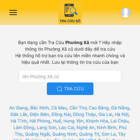
Bạn đang cần Tra Cứu
Phường Xã
mới ? Hãy nhập
thông tin Phường Xã cũ dưới đây để tra cứu
Hệ thống hỗ trợ bạn tra cứu tên miền nhanh chóng và
hiệu quả nhất. Lưu lại thông tin tra cứu của bạn
TRA CỨU
An Giang
,
Bắc Ninh
,
Cà Mau
,
Cần Thơ
,
Cao Bằng
,
Đà Nẵng
,
Đắk Lắk
,
Điện Biên
,
Đồng Nai
,
Đồng Tháp
,
Gia Lai
,
Hà Nội
,
Hà Tĩnh
,
Hải Phòng
,
Huế
,
Hưng Yên
,
Khánh Hòa
,
Lai Châu
,
Lâm Đồng
,
Lạng Sơn
,
Lào Cai
,
Nghệ An
,
Ninh Bình
,
Phú
Thọ
,
Quảng Ngãi
,
Quảng Ninh
,
Quảng Trị
,
Sơn La
,
Tây