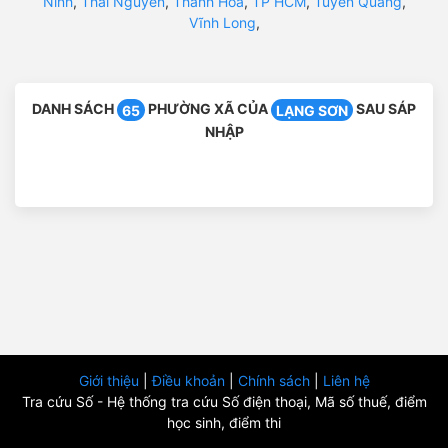
Ninh
,
Thái Nguyên
,
Thanh Hóa
,
TP HCM
,
Tuyên Quang
,
Vĩnh Long
,
DANH SÁCH
PHƯỜNG XÃ CỦA
SAU SÁP
65
LẠNG SƠN
NHẬP
Giới thiệu
|
Điều khoản
|
Chính sách
|
Liên hệ
Tra cứu Số - Hệ thống tra cứu Số điện thoại, Mã số thuế, điểm
học sinh, điểm thi