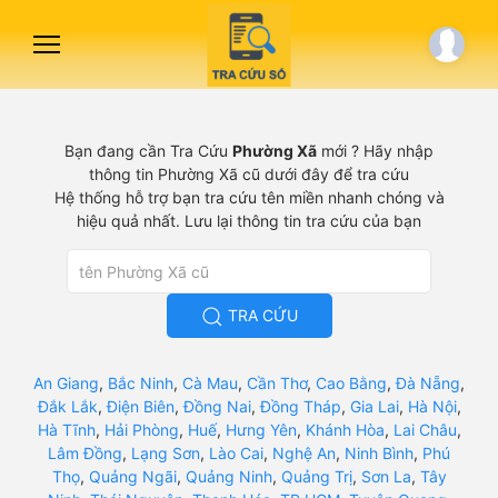
Bạn đang cần Tra Cứu
Phường Xã
mới ? Hãy nhập
thông tin Phường Xã cũ dưới đây để tra cứu
Hệ thống hỗ trợ bạn tra cứu tên miền nhanh chóng và
hiệu quả nhất. Lưu lại thông tin tra cứu của bạn
TRA CỨU
An Giang
,
Bắc Ninh
,
Cà Mau
,
Cần Thơ
,
Cao Bằng
,
Đà Nẵng
,
Đắk Lắk
,
Điện Biên
,
Đồng Nai
,
Đồng Tháp
,
Gia Lai
,
Hà Nội
,
Hà Tĩnh
,
Hải Phòng
,
Huế
,
Hưng Yên
,
Khánh Hòa
,
Lai Châu
,
Lâm Đồng
,
Lạng Sơn
,
Lào Cai
,
Nghệ An
,
Ninh Bình
,
Phú
Thọ
,
Quảng Ngãi
,
Quảng Ninh
,
Quảng Trị
,
Sơn La
,
Tây