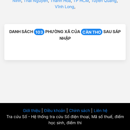
Ninh
,
Thái Nguyên
,
Thanh Hóa
,
TP HCM
,
Tuyên Quang
,
Vĩnh Long
,
DANH SÁCH
PHƯỜNG XÃ CỦA
SAU SÁP
103
CẦN THƠ
NHẬP
Giới thiệu
|
Điều khoản
|
Chính sách
|
Liên hệ
Tra cứu Số - Hệ thống tra cứu Số điện thoại, Mã số thuế, điểm
học sinh, điểm thi