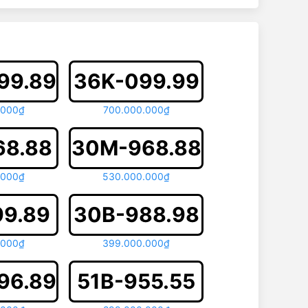
99.89
36K-099.99
.000₫
700.000.000₫
68.88
30M-968.88
.000₫
530.000.000₫
99.89
30B-988.98
.000₫
399.000.000₫
96.89
51B-955.55