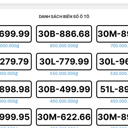
DANH SÁCH BIỂN SỐ Ô TÔ
699.99
30B-886.68
30M-8
.000.000₫
850.000.000₫
700.000
279.79
30L-779.99
30L-9
000.000₫
550.000.000₫
530.000
898.98
30B-499.99
51L-8
000.000₫
450.000.000₫
450.000
999.95
30M-622.66
30M-8