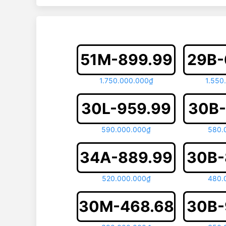
51M-899.99
29B-
1.750.000.000₫
1.550
30L-959.99
30B-
590.000.000₫
580.
34A-889.99
30B-
520.000.000₫
480.
30M-468.68
30B-