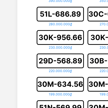
390.000.000₫
350.
51L-686.89
30C-
280.000.000₫
270.
30K-956.66
30K-
230.000.000₫
230.
29D-568.89
30B-
220.000.000₫
220.
30M-634.56
30M-
199.000.000₫
199.
51N-569.99
30M-