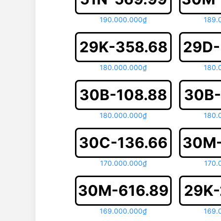
190.000.000₫
189.
29K-358.68
29D-
180.000.000₫
180.
30B-108.88
30B-
180.000.000₫
180.
30C-136.66
30M-
170.000.000₫
170.
30M-616.89
29K-
169.000.000₫
169.