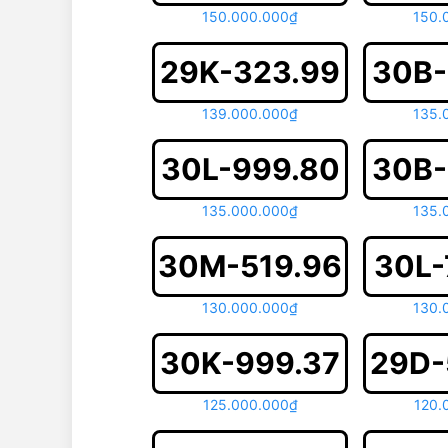
150.000.000₫
150.
29K-323.99
30B-
139.000.000₫
135.
30L-999.80
30B-
135.000.000₫
135.
30M-519.96
30L-
130.000.000₫
130.
30K-999.37
29D-
125.000.000₫
120.