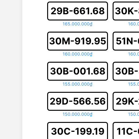
29B-661.68
30K-
165.000.000₫
160.
30M-919.95
51N-
160.000.000₫
160.
30B-001.68
30B-
155.000.000₫
155.
29D-566.56
29K-
150.000.000₫
150.
30C-199.19
11C-