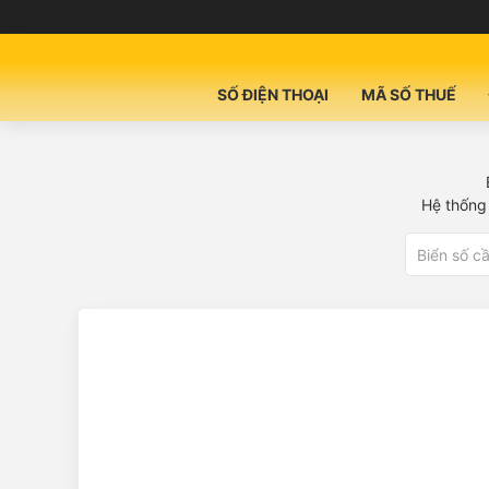
SỐ ĐIỆN THOẠI
MÃ SỐ THUẾ
Hệ thống 