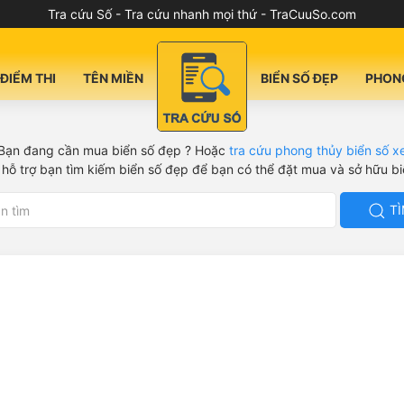
Tra cứu Số - Tra cứu nhanh mọi thứ - TraCuuSo.com
ĐIỂM THI
TÊN MIỀN
BIỂN SỐ ĐẸP
PHON
Bạn đang cần mua biển số đẹp ? Hoặc
tra cứu phong thủy biển số x
hỗ trợ bạn tìm kiếm biển số đẹp để bạn có thể đặt mua và sở hữu b
TÌ