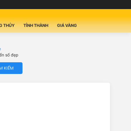
G THỦY
TỈNH THÀNH
GIÁ VÀNG
e
iển số đẹp
M KIẾM